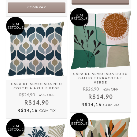
SEM
ESTOQUE
SEM
ESTOQUE
CAPA DE ALMOFADA BOHO
GALHO TERRACOTA E
VERDE
CAPA DE ALMOFADA NEO
R$26,90
COSTELA AZUL E BEGE
45
% OFF
R$26,90
45
% OFF
R$14,90
R$14,90
R$14,16
COM
PIX
R$14,16
COM
PIX
SEM
ESTOQUE
SEM
ESTOQUE