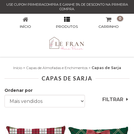
USE CUPOM PRIMEIRACOMPRA E GANHE 5% DE DESCONTO NA PRIMEIRA
CAPAS DE SARJA
COMPRA.
0
INÍCIO
PRODUTOS
CARRINHO
Início
>
Capas de Almofadas e Enchimentos
>
Capas de Sarja
CAPAS DE SARJA
Ordenar por
FILTRAR