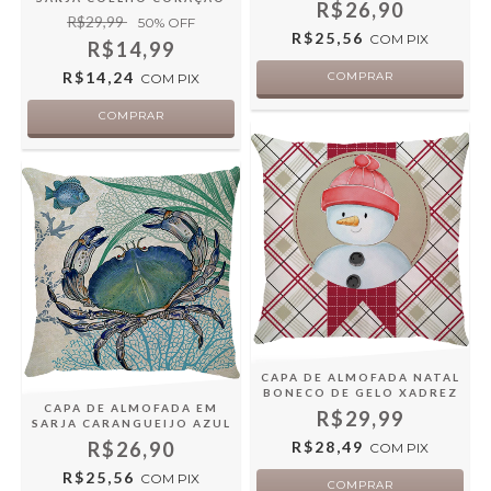
R$26,90
R$29,99
50
% OFF
R$25,56
COM
PIX
R$14,99
R$14,24
COM
PIX
CAPA DE ALMOFADA NATAL
BONECO DE GELO XADREZ
CAPA DE ALMOFADA EM
R$29,99
SARJA CARANGUEIJO AZUL
R$28,49
R$26,90
COM
PIX
R$25,56
COM
PIX