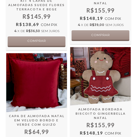
KIT 4 CAPAS DE
NATAL
ALMOFADAS SUEDE FLORES
R$155,99
TERRACOTA E BEGE
R$145,99
R$148,19
COM
PIX
R$138,69
COM
PIX
4
X DE
R$39,00
SEM JUROS
4
X DE
R$36,50
SEM JUROS
ALMOFADA BORDADA
BISCOITO GINGERBELLA
CAPA DE ALMOFADA NATAL
NATAL
EM VELUDO BORDO E
R$155,99
VERDE COM GUIZO
R$64,99
R$148,19
COM
PIX