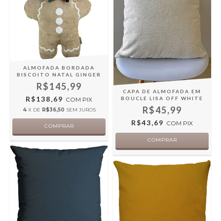
ALMOFADA BORDADA
BISCOITO NATAL GINGER
R$145,99
CAPA DE ALMOFADA EM
R$138,69
BOUCLE LISA OFF WHITE
COM
PIX
R$45,99
4
X DE
R$36,50
SEM JUROS
R$43,69
COM
PIX