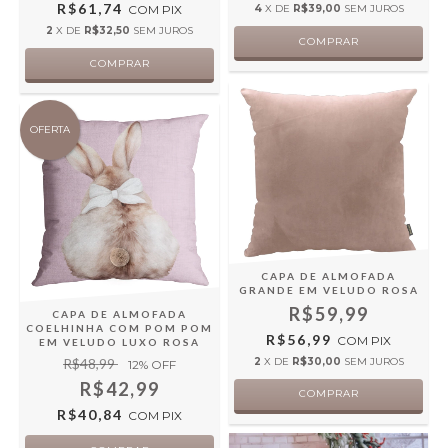
R$61,74
COM
PIX
4
X DE
R$39,00
SEM JUROS
2
X DE
R$32,50
SEM JUROS
OFERTA
CAPA DE ALMOFADA
GRANDE EM VELUDO ROSA
R$59,99
CAPA DE ALMOFADA
COELHINHA COM POM POM
R$56,99
COM
PIX
EM VELUDO LUXO ROSA
2
X DE
R$30,00
SEM JUROS
R$48,99
12
% OFF
R$42,99
R$40,84
COM
PIX