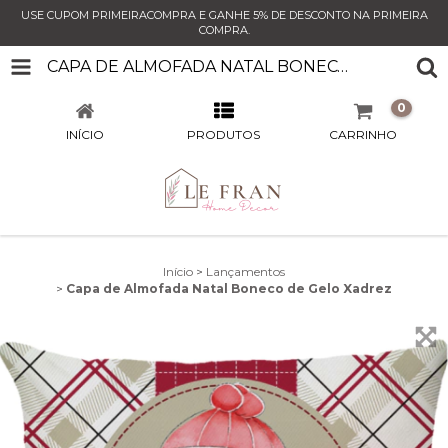
USE CUPOM PRIMEIRACOMPRA E GANHE 5% DE DESCONTO NA PRIMEIRA
COMPRA.
CAPA DE ALMOFADA NATAL BONECO DE GELO XADREZ
0
INÍCIO
PRODUTOS
CARRINHO
Início
>
Lançamentos
>
Capa de Almofada Natal Boneco de Gelo Xadrez