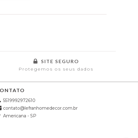
SITE SEGURO
Protegemos os seus dados
ONTATO
5519992972610
contato@lefranhomedecor.com.br
Americana - SP