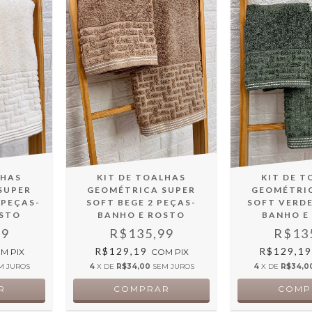
LHAS
KIT DE 
KIT DE TOALHAS
SUPER
GEOMÉTRI
GEOMÉTRICA SUPER
 PEÇAS-
SOFT VERDE
SOFT BEGE 2 PEÇAS-
OSTO
BANHO E
BANHO E ROSTO
99
R$13
R$135,99
R$129,1
R$129,19
OM
PIX
COM
PIX
M JUROS
4
X DE
R$34,0
4
X DE
R$34,00
SEM JUROS