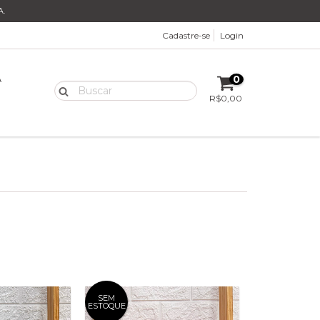
.
Cadastre-se
Login
A
0
R$0,00
SEM
ESTOQUE