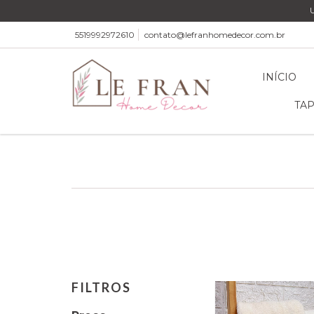
5519992972610
contato@lefranhomedecor.com.br
INÍCIO
TAP
FILTROS