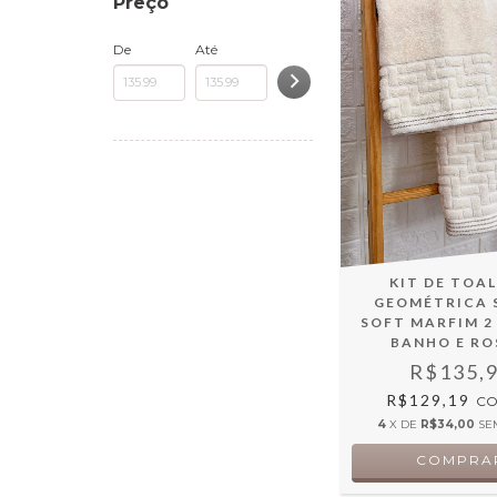
Preço
De
Até
KIT DE TOA
GEOMÉTRICA 
SOFT MARFIM 2
BANHO E R
R$135,
R$129,19
C
4
X DE
R$34,00
SE