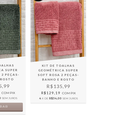
TOALHAS
KIT DE TOALHAS
CA SUPER
GEOMÉTRICA SUPER
 2 PEÇAS-
SOFT ROSA 2 PEÇAS-
 ROSTO
BANHO E ROSTO
5,99
R$135,99
9
R$129,19
COM
PIX
COM
PIX
0
SEM JUROS
4
X DE
R$34,00
SEM JUROS