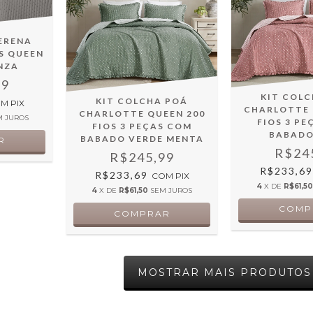
ERENA
S QUEEN
INZA
99
KIT COL
KIT COLCHA POÁ
OM
PIX
CHARLOTTE 
CHARLOTTE QUEEN 200
M JUROS
FIOS 3 P
FIOS 3 PEÇAS COM
BABADO
BABADO VERDE MENTA
R$24
R$245,99
R$233,6
R$233,69
COM
PIX
4
X DE
R$61,5
4
X DE
R$61,50
SEM JUROS
MOSTRAR MAIS PRODUTOS