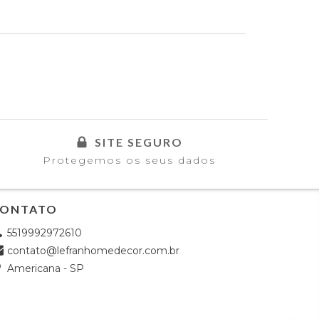
SITE SEGURO
Protegemos os seus dados
ONTATO
5519992972610
contato@lefranhomedecor.com.br
Americana - SP