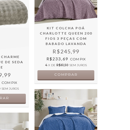
KIT COLCHA POÁ
CHARLOTTE QUEEN 200
FIOS 3 PEÇAS COM
BABADO LAVANDA
R$245,99
 CHARME
R$233,69
COM
PIX
E DE SEDA
4
X DE
R$61,50
SEM JUROS
GE
9,99
9
COM
PIX
0
SEM JUROS