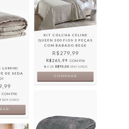
KIT COLCHA CELINE
QUEEN 200 FIOS 3 PEÇAS
COM BABADO BEGE
R$279,99
R$265,99
COM
PIX
4
X DE
R$70,00
SEM JUROS
 LUMINI
E DE SEDA
DI
9,99
9
COM
PIX
0
SEM JUROS