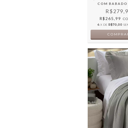
COM BABADO
R$279,
R$265,99
C
4
X DE
R$70,00
SE