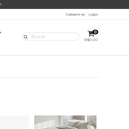
.
Cadastre-se
Login
A
0
R$0,00