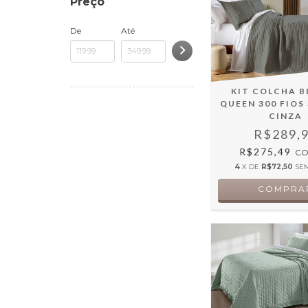
Preço
De
Até
KIT COLCHA B
QUEEN 300 FIOS
CINZA
R$289,
R$275,49
C
4
X DE
R$72,50
SE