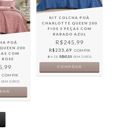
KIT COLCHA POÁ
CHARLOTTE QUEEN 200
FIOS 3 PEÇAS COM
BABADO AZUL
R$245,99
CHA POÁ
QUEEN 200
R$233,69
COM
PIX
EÇAS COM
4
X DE
R$61,50
SEM JUROS
 ROSE
5,99
9
COM
PIX
0
SEM JUROS