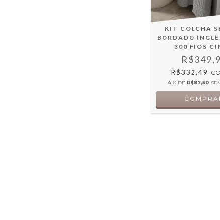
KIT COLCHA S
BORDADO INGLÊ
300 FIOS C
R$349,
R$332,49
C
4
X DE
R$87,50
SE