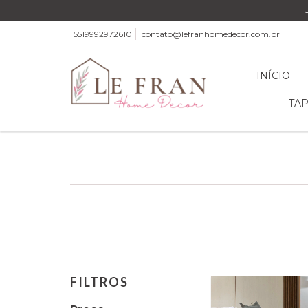
5519992972610
contato@lefranhomedecor.com.br
INÍCIO
TAP
FILTROS