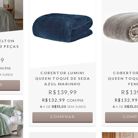
ELTON
 3 PEÇAS
99
OM
PIX
COBERTOR LUMINI
COBERTOR
M JUROS
QUEEN TOQUE DE SEDA
QUEEN TOQU
AZUL MARINHO
FEN
R$139,99
R$13
R$132,99
R$132,9
COM
PIX
4
X DE
R$35,00
SEM JUROS
4
X DE
R$35,0