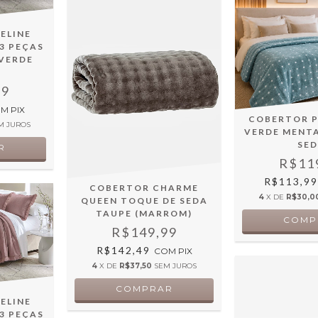
ELINE
 3 PEÇAS
VERDE
99
OM
PIX
COBERTOR 
M JUROS
VERDE MENT
SE
R$11
R$113,9
COBERTOR CHARME
4
X DE
R$30,0
QUEEN TOQUE DE SEDA
TAUPE (MARROM)
R$149,99
R$142,49
COM
PIX
4
X DE
R$37,50
SEM JUROS
ELINE
 3 PEÇAS