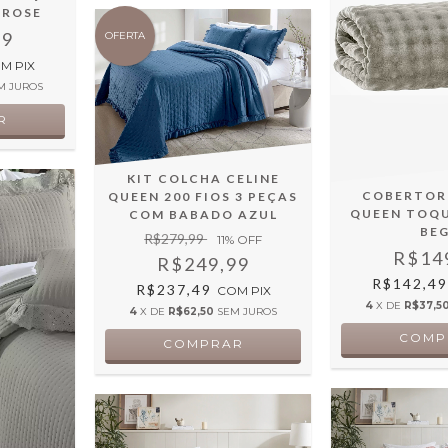
 ROSE
99
OFERTA
OM
PIX
M JUROS
KIT COLCHA CELINE
COBERTOR
QUEEN 200 FIOS 3 PEÇAS
QUEEN TOQU
COM BABADO AZUL
BE
R$279,99
11
% OFF
R$14
R$249,99
R$142,4
R$237,49
COM
PIX
4
X DE
R$37,5
4
X DE
R$62,50
SEM JUROS