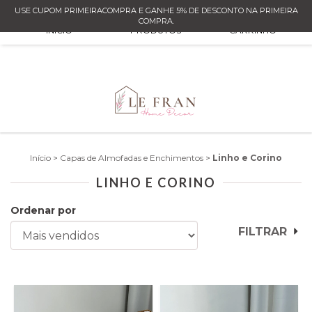
USE CUPOM PRIMEIRACOMPRA E GANHE 5% DE DESCONTO NA PRIMEIRA
0
COMPRA.
INÍCIO
PRODUTOS
CARRINHO
Início
>
Capas de Almofadas e Enchimentos
>
Linho e Corino
LINHO E CORINO
Ordenar por
FILTRAR