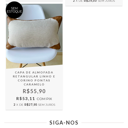
2
X DE
R$29,50
SEM JUROS
SEM
ESTOQUE
CAPA DE ALMOFADA
RETANGULAR LINHO E
CORINO PONTAS
CARAMELO
R$55,90
R$53,11
COM
PIX
2
X DE
R$27,95
SEM JUROS
SIGA-NOS