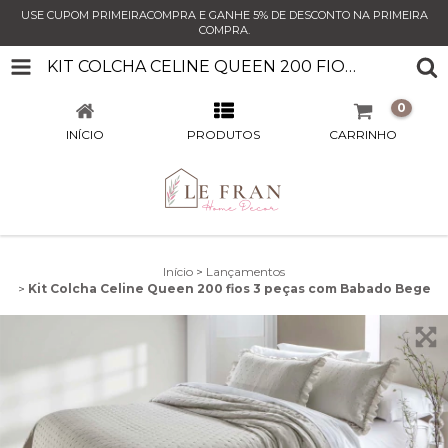
USE CUPOM PRIMEIRACOMPRA E GANHE 5% DE DESCONTO NA PRIMEIRA
COMPRA.
KIT COLCHA CELINE QUEEN 200 FIOS 3 PEÇAS COM BABADO BEGE
0
INÍCIO
PRODUTOS
CARRINHO
Início
>
Lançamentos
>
Kit Colcha Celine Queen 200 fios 3 peças com Babado Bege