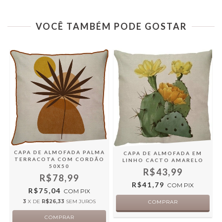
VOCÊ TAMBÉM PODE GOSTAR
CAPA DE ALMOFADA PALMA
CAPA DE ALMOFADA EM
TERRACOTA COM CORDÃO
LINHO CACTO AMARELO
50X50
O
R$43,99
R$78,99
R$41,79
COM
PIX
R$75,04
COM
PIX
3
X DE
R$26,33
SEM JUROS