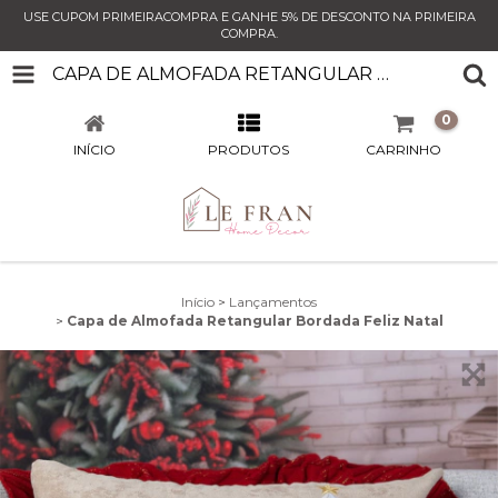
USE CUPOM PRIMEIRACOMPRA E GANHE 5% DE DESCONTO NA PRIMEIRA
COMPRA.
CAPA DE ALMOFADA RETANGULAR BORDADA FELIZ NATAL
0
INÍCIO
PRODUTOS
CARRINHO
Início
>
Lançamentos
>
Capa de Almofada Retangular Bordada Feliz Natal