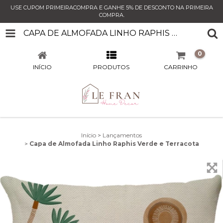
USE CUPOM PRIMEIRACOMPRA E GANHE 5% DE DESCONTO NA PRIMEIRA
COMPRA.
CAPA DE ALMOFADA LINHO RAPHIS VERDE E TERRACOTA
0
INÍCIO
PRODUTOS
CARRINHO
Início
>
Lançamentos
>
Capa de Almofada Linho Raphis Verde e Terracota